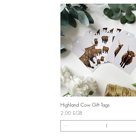
Aperçu rapide
Highland Cow Gift Tags
Prix
2,00 £GB