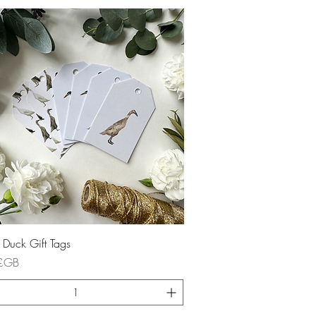
Aperçu rapide
 Duck Gift Tags
£GB