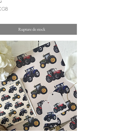
u
£GB
Rupture de stock