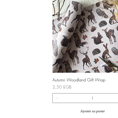
Aperçu rapide
Autumn Woodland Gift Wrap
Prix
2,50 £GB
Ajouter au panier