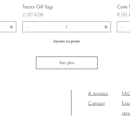
Aperçu rapide
Tractor Gift Tags
Carte 
Prix
Prix
2,00 £GB
8,00 
Ajouter au panier
Voir plus
À propos
FA
Contact
Exp
ret