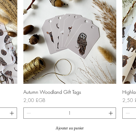
Aperçu rapide
Autumn Woodland Gift Tags
Highl
Prix
Prix
2,00 £GB
2,50 
Ajouter au panier