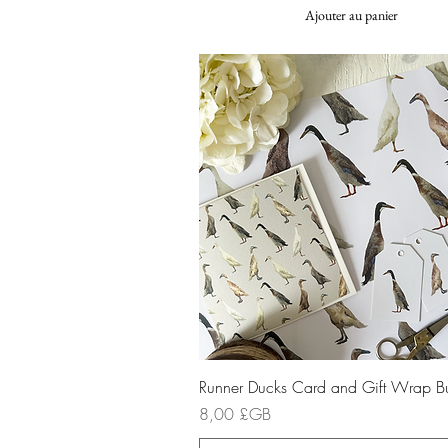
Ajouter au panier
Aperçu rapide
Runner Ducks Card and Gift Wrap B
Prix
8,00 £GB