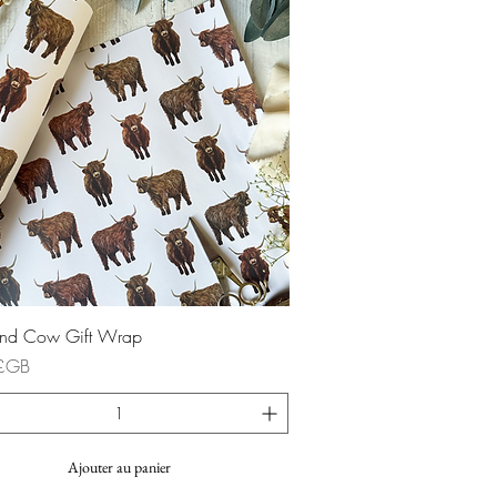
Aperçu rapide
and Cow Gift Wrap
£GB
Ajouter au panier